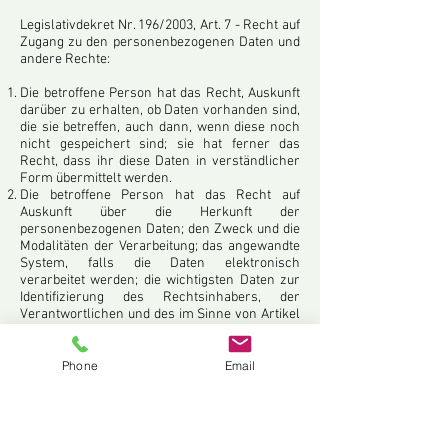
Legislativdekret Nr. 196/2003, Art. 7 - Recht auf
Zugang zu den personenbezogenen Daten und
andere Rechte:
Die betroffene Person hat das Recht, Auskunft
darüber zu erhalten, ob Daten vorhanden sind,
die sie betreffen, auch dann, wenn diese noch
nicht gespeichert sind; sie hat ferner das
Recht, dass ihr diese Daten in verständlicher
Form übermittelt werden.
Die betroffene Person hat das Recht auf
Auskunft über die Herkunft der
personenbezogenen Daten; den Zweck und die
Modalitäten der Verarbeitung; das angewandte
System, falls die Daten elektronisch
verarbeitet werden; die wichtigsten Daten zur
Identifizierung des Rechtsinhabers, der
Verantwortlichen und des im Sinne von Artikel
5 Absatz 2 namhaft gemachten Vertreters; die
Personen oder Kategorien von Personen,
denen die personenbezogenen Daten
Phone
Email
übermittelt werden können oder die als im
Staatsgebiet namhaft gemachte Vertreter, als
Verantwortliche oder als Beauftragte davon
Kenntnis erlangen können.