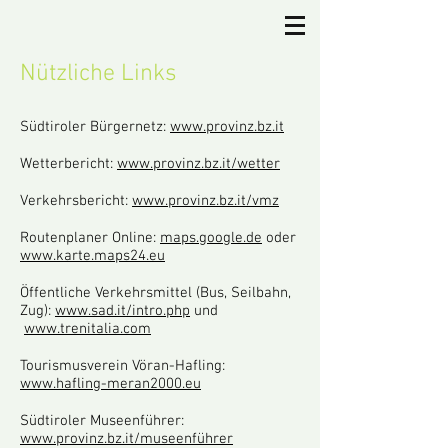
Nützliche Links
Südtiroler Bürgernetz:
www.provinz.bz.it
Wetterbericht:
www.provinz.bz.it/wetter
Verkehrsbericht:
www.provinz.bz.it/vmz
Routenplaner Online:
maps.google.de
oder
www.karte.maps24.eu
Öffentliche Verkehrsmittel (Bus, Seilbahn,
Zug):
www.sad.it/intro.php
und
www.trenitalia.com
Tourismusverein Vöran-Hafling:
www.hafling-meran2000.eu
Südtiroler Museenführer:
www.provinz.bz.it/museenführer