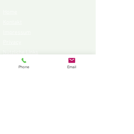
Home
Kontakt
Impressum
Privacy
Nützliche Links
MwSt. Nr.:
02818690212
Phone
Email
created by AU